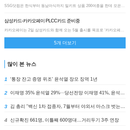
SSG닷컴은 한식부터 동남아식까지 밀키트 상품 200여종을 한데 모은 전문관을 열었다고 10일 밝혔다.밀키트는 손질된 식재료와 양념, 누구나 쉽게 따라할 수 있는 조리법으로 구성된 가정 간편식(HMR)의 일종이다.SSG닷컴이 밀키트 코너를 따로 만든 것은 지난해부터 '집밥'이 늘면서 관련 상품 수요가 많아지고 있는 데 따른 것이다. SSG닷컴에서 밀키트 매출은 지난해 196.3% 늘었다. 올해도 1∼2월 매출이 지난해 같은 기간보다 100% 증가했다.SSG닷컴은 호텔이나 유명 음식점의 인기를 재현한 '프리미엄 밀키트' 상품도 늘린다는 계획이다.김범수 SSG닷컴 큐레이션 담당은 "앞으로 밀키트 전문관에서는 '예약조차 되지 않는 유명 음식점'의 맛까지도 재현해 선보일 것"이라고 말했다.
삼성카드-카카오페이 PLCC카드 준비중
카카오페이는 2일 삼성카드와 함께 오는 5월 출시를 목표로 ‘카카오페이 신용카드(PLCC·상업자 표시 신용카드)’를 준비 중이라고 밝혔다.카카오페이 신용카드는 카카오페이포인트에 특화된 혜택을 제공할 예정으로 ‘카카오페이 결제’ 서비스와 선물하기·택시·멜론·웹툰 등 카카오의 주요 서비스를 이용하면 더 많은 혜택을 받을 수 있다.카카오페이는 가입자가 약 3,500만 명에 이르는 간편 결제서비스로 카카오 내부 서비스뿐 아니라 약 60만 개 온오프라인 가맹점에서 사용 가능하다. 이용 시 적립되는 카카오페이포인트는 온라인에서 현금 대신 쓸 수 있다.삼성카드가 PLCC를 내놓는 것은 이번이 처음으로 카카오페이와 손잡고 온라인 시장이나 MZ세대 등으로 고객층 확대가 가능할 것으로 기대된다. 카드 업계의 한 관계자는 “수익성 악화와 신규 카드 혜택 제한 등으로 새 고객 끌어모으기가 어려워진 카드사들에 인기 브랜드의 이름을 내세운 전용 신용카드는 새로운 돌파구가 될 수 있다”고 말했다. 카카오페이 입장에서도 현재 대주주 적격성 문제로 마이데이터 허가 심사가 보류돼 금융 데이터 수집 등에 어려움을 겪는 만큼 빅데이터 보유량이 풍부한 카드 업계와의 제휴가 돌파구가 될 수 있다는 분석이다.이 같은 카드 업계와 핀테크 분야의 협력은 최근 확산되는 추세다. 지난달 현대카드는 네이버와 네이버플러스멤버십 전용 신용카드를 내놓는다고 발표했다. 네이버플러스멤버십 역시 네이버페이 결제 시 네이버포인트를 적립해주며 네이버포인트는 온라인 결제 등에 사용할 수 있다. 현대카드 입장에서는 안정적인 수익원을 확보할 수 있다는 점이 기대된다.기술력을 바탕으로 한 핀테크 업체와의 협력으로 성장이 정체되는 카드 업계에 돌파구가 될 수도 있다.이날 BC카드는 인공지능(AI) 기반 간편 투자 플랫폼 ‘핀트’의 운영사인 디셈버앤컴퍼니자산운용에 99억 원 규모를 투자하기로 결정했다. 비대면 AI 투자 일임 서비스인 핀트는 자산 규모가 작아도 언제든 편한 시간에 서비스를 신청해 이용이 가능해 인기를 끌고 있다.BC카드는 이번 협력을 통해 카드 고객에게 결제 서비스 외에도 해외 주식과 금 투자, 환전, 보험, AI 간편 투자 등의 서비스까지 제공하겠다는 계획이다.
5개 더보기
많이 본 뉴스
1
‘통장 잔고 증명 위조’ 윤석열 장모 징역 1년
2
이재명 35% 윤석열 29%···당선전망 이재명 41%, 윤석열 32%
3
김 총리 "백신 1차 접종자, 7월부터 야외서 마스크 벗는다"
4
신규확진 661명, 이틀째 600명대…거리두기 3주 연장