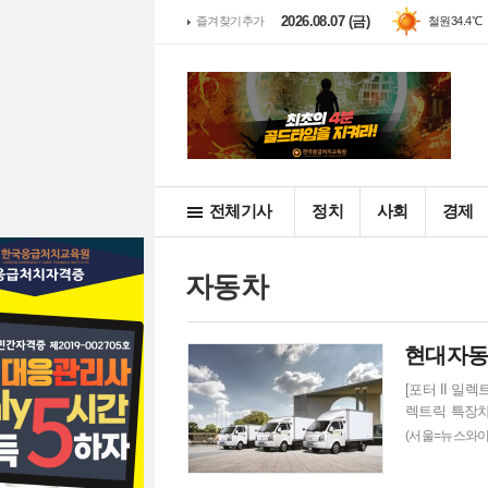
2026.08.07 (금)
즐겨찾기추가
철원
34.4℃
전체기사
정치
사회
경제
자동차
현대자동차
[포터 II 일렉트릭 내장탑차 
렉트릭 특장차
이트 △윙바디는
(서울=뉴스와이
135kW 모터
델은 △기온이