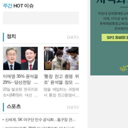
주간
HOT 이슈
신규확진 661명,…
정치
김 총리 "백신 1…
이재명 35% 윤석열
‘통장 잔고 증명 위
29%···당선전망 이
조’ 윤석열 장모 징
재명 41%, 윤석열 3
역 1년
23일 발표된 전국지표
땅을 매입하는 과정에
2%
조사(NBS)의 대선 후
서 통장 잔고증명서를
보 지지도 여론조사에
위조한 혐의로 기소된
스포츠
서 이재명 더불어민주
윤석열 국민의힘 대선
당 후보는 35%, 윤석
후보의 장모 최모씨
열 국민의힘 후보는
(75)가 징역 1년을 선고
신세계, SK 야구단 인수 공식화…돔구장 건립도 고려
29%로 집계됐다. 격차
받았다. 의정부지법 형