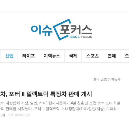
산업
라이프
지역뉴스
국제
스포츠
연예
오
홈
산업
자동차
, 포터 II 일렉트릭 특장차 판매 개시
저상, 일반, 하이] 현대자동차가 4일 친환경 소형 트럭 포터 II 일
의 판매를 시작했다. 포터 II 일렉트릭 △내장탑차(하이/일반/저상) △파워게
 2019년 12월 출시한 포터 II 일렉트릭 초장축 슈퍼캡 기반의 특장 모델로
어)
2021-02-04 16:07
와 58.8kWh 배터리를 탑재했으며 1회 충전 시 177km를 주행할 수 있다. 모든 모
 낮은 겨울철 충전 시간이 늘어나는 것을 방지해주는 배터리 히팅시스템 △운