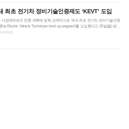
풍시트 △틸트 스티어링휠 △전동접이...
내 최초 전기차 정비기술인증제도 ‘KEVT’ 도입
 사업체제로의 전환 계획에 맞춰 선제적으로 국내 최초 전기차 정비기술인증
ia Electric Vehicle Technician level up program)’를 도입했다고 25일(월) 밝혔
 기아의 정비 협력사 오토큐와 소속 정비 엔지니어를 대상으로 전기차 정비 기술
1-25 09:15
인증하는 제도로 이를 통해 기아는 전기차 정비 서비스의 품질을 높여 고객 신
키고 최고 수준의 전기차 기업으로 자리매김한다는 계획이다.기아는 KEVT
준에 따라 베이직(Basic)과 프로(...