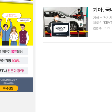
전석 열선/통
기아, 국
기아는 전기차
제도인 ‘KEVT(K
다.KEVT는
김병주
2021-0
을 평가하고 
뢰도를 향상시
를 기술 역량 수