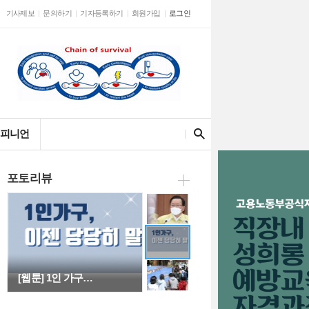
기사제보
문의하기
기자등록하기
회원가입
로그인
신규확진 661명,…
검색어를 입력해주세요
피니언
포토리뷰
김 총리 "백신 1…
[웹툰] 1인 가구…