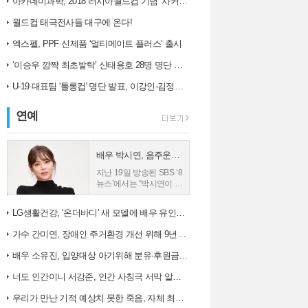
아카데미과학, 2018 러시아월드컵 기념 ‘사커보그’ 출시
는 오차 범위(6....
사8단독 박세황 판사...
월드컵 태극전사들 대구에 온다!
엑스펠, PPF 신제품 ‘얼티메이트 플러스’ 출시
‘이승우 깜짝 최초발탁’ 신태용호 28명 명단 발표
U-19 대표팀 '툴롱컵' 명단 발표, 이강인-김정민 합류
연예
배우 박시연, 음주운전 입건
지난 19일 방송된 SBS ‘8
뉴스’에서는 “박시연이 지
난 17일 오전 11시 30분
께 서울 송파구 한 삼거리
LG생활건강, ‘온더바디’ 새 모델에 배우 유인나 발탁
에서 외제차를 몰다 대기
중이던 승용차를 들이받
가수 간미연, 장애인 주거환경 개선 위해 9년째 자선 음악회 열어
는 사고를 냈다”는 내...
배우 소유진, 입양대상 아기위해 분유·후원금 전달
너도 인간이니 서강준, 인간 사칭극 서막 알린 종합 예고 공개
우리가 만난 기적 예상치 못한 죽음, 자체 최고 시청률 경신!