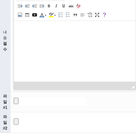
내
용
필
수
파
일
#1
파
일
#2