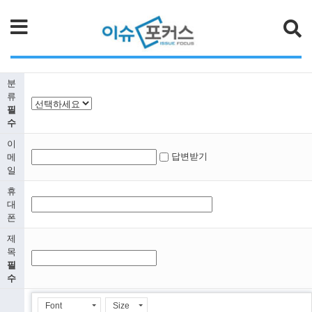
검색
분
류
필
수
이
답변받기
메
일
휴
대
폰
제
목
필
수
Font
Size