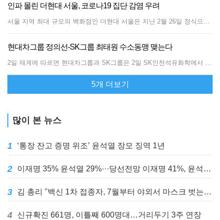
인파 몰린 더현대 서울, 코로나19 집단 감염 우려
서울 지역 최대 규모의 백화점인 더현대 서울은 지난 2월 26일 정식으로 오픈했다. 지하 7층~지상 8층, 영업면적 8만9100㎡(2만7000평)로 축구장 13개(8만9100㎡) 크기다.지난 3.1절 연휴 더현대 서울은 수많은 방문객으로 북적였다. 더현대 서울 측에서도 방문객 수 집계가 불가능할 정도였다.이에 코로나19 방역에 대한 우려가 제기되기도 했다. 더현대 서울 같은 쇼핑센터에는 음식점과 카페 같은 취식 행위가 가능한 곳이 많아 자칫하면 코로나19 확진자 발생 시 집단감염으로 번질 수 있기 때문이다.용산구에 거주하는 30대 A씨는 "10시30분 개장 시간에 맞춰 방문했는데도 이미 많은 사람들이 붐벼 내부에서 거리두기는 사실상 불가능했다"며 "줄을 길게 선 매장도 여럿 있고 푸드코트에서 밥을 먹는데 별도의 가림막도 없어 불안했다"고 말했다. 코로나19 대응 지침에 따르면 다중이용시설의 경우 시설 관리자와 유관기관(시도, 시군구 보건소, 의료기관) 간 비상 연락체계를 유지하고, 상황 발생 시 즉시 대응해야 한다.감염예방을 위해서는 Δ감염관리를 위한 전담직원 지정 배치 Δ발열 확인 등 시설출입 시 방역 관리 강화 Δ의심 증상이 있거나 여행력 있는 직원 또는 이용자의 출근 및 이용 중단 조치 Δ위생수칙 교육·홍보 Δ소독 강화, 감염예방 위한 필수물품 비치 등 위생 관리 등을 철저히 지켜야 한다.하지만 다중이용시설에 대해 이용 인원 제한 조치가 없어 수많은 인파가 몰려도 이를 제재할 수 없다. 거리두기는 물론 '5인 이상 모임 금지' 조치가 무색하다는 목소리가 나오는 이유다.더현대 서울 측은 방역당국의 지침에 따른 수칙을 준수하고 있다는 입장이다.더현대 서울 관계자는 "외부에서 드나드는 7개 모든 출입구에 공항 등에서 사용되는 '대형 다중 인식 발열 체크기'를, 차량이 진입하는 3곳의 입차로와 지하 출입구에 휴대용 열화상카메라와 안면 인식 발열 체크기를 운영 중"이라며 "국내 최고의 공조시스템을 갖춰 10분 단위로 전체 층의 환기를 실시하고 있다"고 설명했다.또 "주요 고객시설에 공기살균기도 별도로 설치해 매일 방역을 진행하고 있고 모든 에스컬레이터에는 핸드레일 살균기를 설치해 운영 중"이라며 "고객이 몰리는 주요 동선과 전 매장에 손소독제를 비치해 운영하고 있다"고 덧붙였다.
현대차그룹 정의선-SK그룹 최태원 수소동맹 맺는다
2일 재계에 따르면 현대차그룹과 SK그룹은 2일 SK인천석유화학에서 정세균 국무총리 주재로 열리는 3차 수소경제위원회에 맞춰 수소 사업 기반 구축을 위한 양해각서(MOU)를 맺는다.정의선 회장과 최태원 회장은 이날 수소경제위원회에 참석, 수소 사업 협력 방안에 대해 논의하고 양해각서 체결에 나설 것으로 전해졌다.수소경제위원회는 정부·민간위원이 참여하는 범정부 차원의 수소경제 컨트롤타워로, 정세균 국무총리가 위원장을 맡고 정의선 회장이 민간위원으로 참여하고 있다.양 그룹간 협약은 현대차가 SK에 수소 차량을 공급하고 SK가 생산한 수소를 현대차가 활용하는 내용일 것으로 알려졌다.앞서 현대차그룹은 지난달 16일 포스코그룹과 함께 수소 사업 분야에서 다각도로 협력하는 내용의 업무 협약을 맺고, 우선 포스코 포항·광양제철소에서 운영 중인 트럭 등 차량 1500대를 단계적으로 현대차의 수소전기차로 전환하기로 했다. 수소 연료전지 발전 사업도 함께 추진한다.현대차그룹은 수소전기차 넥쏘, 수소트럭 엑시언트, 수소버스 일렉시티 등을 성공적으로 출시했으며 2030년까지 수소전기차 50만대, 수소연료전지 시스템 70만기를 생산하는 것이 목표다. SK 역시 작년 말 투자 전문 지주사인 SK㈜가 에너지 관련 회사인 SK이노베이션과 SK E&amp;S 등 관계사의 전문 인력 20여명으로 수소 사업 전담 조직인 '수소 사업 추진단'을 신설하는 등 수소 사업에 주력하고 있다.
5개 더보기
많이 본 뉴스
1
‘통장 잔고 증명 위조’ 윤석열 장모 징역 1년
2
이재명 35% 윤석열 29%···당선전망 이재명 41%, 윤석열 32%
3
김 총리 "백신 1차 접종자, 7월부터 야외서 마스크 벗는다"
4
신규확진 661명, 이틀째 600명대…거리두기 3주 연장