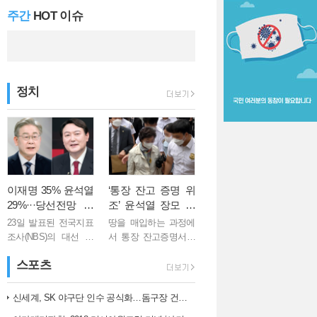
주간
HOT 이슈
김 총리 "백신 1…
정치
이재명 35% 윤석열
‘통장 잔고 증명 위
29%···당선전망 이
조’ 윤석열 장모 징
재명 41%, 윤석열 3
역 1년
23일 발표된 전국지표
땅을 매입하는 과정에
2%
조사(NBS)의 대선 후
서 통장 잔고증명서를
보 지지도 여론조사에
위조한 혐의로 기소된
스포츠
서 이재명 더불어민주
윤석열 국민의힘 대선
당 후보는 35%, 윤석
후보의 장모 최모씨
열 국민의힘 후보는
(75)가 징역 1년을 선고
신세계, SK 야구단 인수 공식화…돔구장 건립도 고려
29%로 집계됐다. 격차
받았다. 의정부지법 형