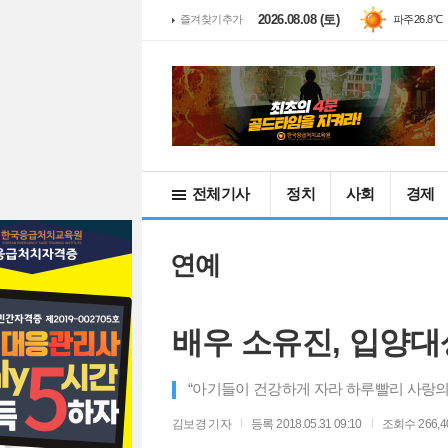
2026.08.08 (토)
즐겨찾기추가
파주
26.8℃
전체기사
정치
사회
경제
연예
배우 소유진, 입양대
“아기들이 건강하게 자라 하루빨리 사랑의
김보경
기자
등록 2018.05.31 09:10
조회수 266,4