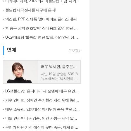
아카데미과학, 2018 러시아월드컵 기념 ‘사커보그’ 출시
는 오차 범위(6....
사8단독 박세황 판사...
월드컵 태극전사들 대구에 온다!
엑스펠, PPF 신제품 ‘얼티메이트 플러스’ 출시
‘이승우 깜짝 최초발탁’ 신태용호 28명 명단 발표
U-19 대표팀 '툴롱컵' 명단 발표, 이강인-김정민 합류
연예
배우 박시연, 음주운전 입건
지난 19일 방송된 SBS ‘8
뉴스’에서는 “박시연이 지
난 17일 오전 11시 30분
께 서울 송파구 한 삼거리
LG생활건강, ‘온더바디’ 새 모델에 배우 유인나 발탁
에서 외제차를 몰다 대기
중이던 승용차를 들이받
가수 간미연, 장애인 주거환경 개선 위해 9년째 자선 음악회 열어
는 사고를 냈다”는 내...
배우 소유진, 입양대상 아기위해 분유·후원금 전달
너도 인간이니 서강준, 인간 사칭극 서막 알린 종합 예고 공개
우리가 만난 기적 예상치 못한 죽음, 자체 최고 시청률 경신!