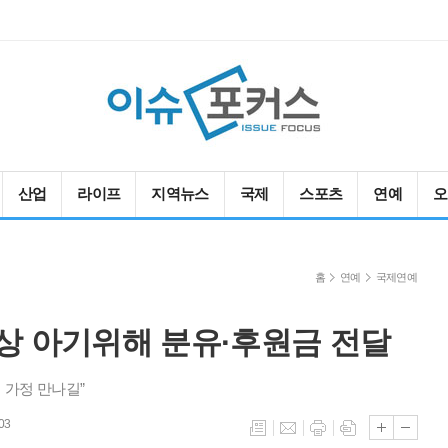
산업
라이프
지역뉴스
국제
스포츠
연예
오
홈
연예
국제연예
상 아기위해 분유·후원금 전달
 가정 만나길”
03