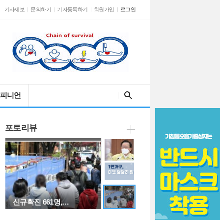
기사제보
문의하기
기자등록하기
회원가입
로그인
김 총리 "백신 1…
검색어를 입력해주세요
피니언
포토리뷰
[웹툰] 1인 가구…
신규확진 661명,…