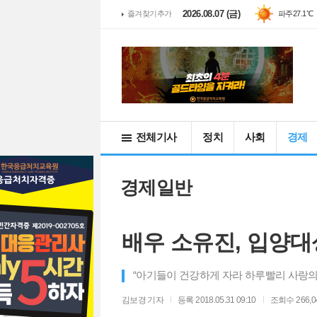
2026.08.07 (금)
즐겨찾기추가
파주
27.1℃
전체기사
정치
사회
경제
경제일반
배우 소유진, 입양대
“아기들이 건강하게 자라 하루빨리 사랑의
김보경
기자
등록 2018.05.31 09:10
조회수 266,0