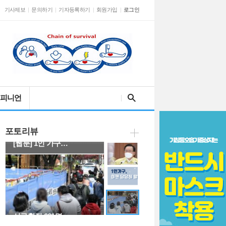
기사제보
문의하기
기자등록하기
회원가입
로그인
김 총리 "백신 1…
검색어를 입력해주세요
피니언
포토리뷰
[웹툰] 1인 가구…
신규확진 661명,…