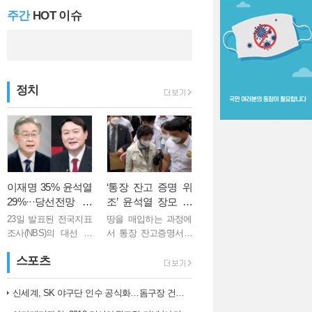
주간
HOT 이슈
김 총리 "백신 1…
정치
이재명 35% 윤석열
‘통장 잔고 증명 위
29%···당선전망 이
조’ 윤석열 장모 징
재명 41%, 윤석열 3
역 1년
23일 발표된 전국지표
땅을 매입하는 과정에
2%
조사(NBS)의 대선 후
서 통장 잔고증명서를
보 지지도 여론조사에
위조한 혐의로 기소된
스포츠
서 이재명 더불어민주
윤석열 국민의힘 대선
당 후보는 35%, 윤석
후보의 장모 최모씨
열 국민의힘 후보는
(75)가 징역 1년을 선고
신세계, SK 야구단 인수 공식화…돔구장 건립도 고려
29%로 집계됐다. 격차
받았다. 의정부지법 형