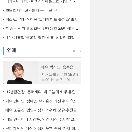
아카데미과학, 2018 러시아월드컵 기념 ‘사커보그’ 출시
는 오차 범위(6....
사8단독 박세황 판사...
월드컵 태극전사들 대구에 온다!
엑스펠, PPF 신제품 ‘얼티메이트 플러스’ 출시
‘이승우 깜짝 최초발탁’ 신태용호 28명 명단 발표
U-19 대표팀 '툴롱컵' 명단 발표, 이강인-김정민 합류
연예
배우 박시연, 음주운전 입건
지난 19일 방송된 SBS ‘8
뉴스’에서는 “박시연이 지
난 17일 오전 11시 30분
께 서울 송파구 한 삼거리
LG생활건강, ‘온더바디’ 새 모델에 배우 유인나 발탁
에서 외제차를 몰다 대기
중이던 승용차를 들이받
가수 간미연, 장애인 주거환경 개선 위해 9년째 자선 음악회 열어
는 사고를 냈다”는 내...
배우 소유진, 입양대상 아기위해 분유·후원금 전달
너도 인간이니 서강준, 인간 사칭극 서막 알린 종합 예고 공개
우리가 만난 기적 예상치 못한 죽음, 자체 최고 시청률 경신!