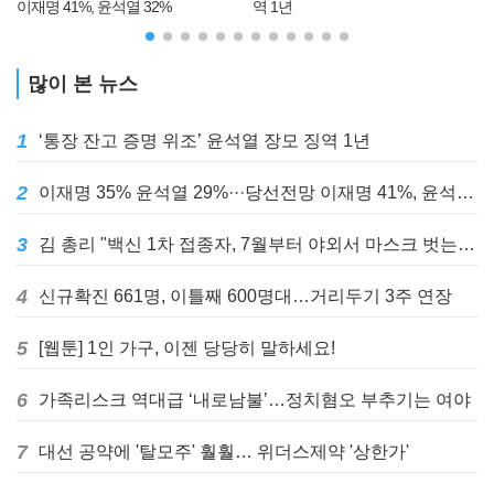
이재명 41%, 윤석열 32%
역 1년
많이 본 뉴스
1
‘통장 잔고 증명 위조’ 윤석열 장모 징역 1년
2
이재명 35% 윤석열 29%···당선전망 이재명 41%, 윤석열 32%
3
김 총리 "백신 1차 접종자, 7월부터 야외서 마스크 벗는다"
4
신규확진 661명, 이틀째 600명대…거리두기 3주 연장
5
[웹툰] 1인 가구, 이젠 당당히 말하세요!
6
가족리스크 역대급 ‘내로남불’…정치혐오 부추기는 여야
7
대선 공약에 '탈모주' 훨훨… 위더스제약 '상한가'