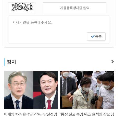
등록
정치
하
이재명 35% 윤석열 29%···당선전망
‘통장 잔고 증명 위조’ 윤석열 장모 징