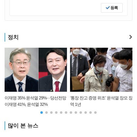
등록
정치
이재명 35% 윤석열 29%···당선전망
‘통장 잔고 증명 위조’ 윤석열 장모 징
가족
재명 41%, 윤석열 32%
역 1년
치혐
많이 본 뉴스