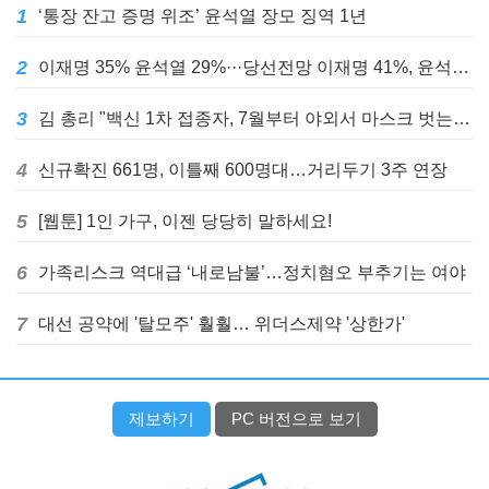
1
‘통장 잔고 증명 위조’ 윤석열 장모 징역 1년
2
이재명 35% 윤석열 29%···당선전망 이재명 41%, 윤석열 32%
3
김 총리 "백신 1차 접종자, 7월부터 야외서 마스크 벗는다"
4
신규확진 661명, 이틀째 600명대…거리두기 3주 연장
5
[웹툰] 1인 가구, 이젠 당당히 말하세요!
6
가족리스크 역대급 ‘내로남불’…정치혐오 부추기는 여야
7
대선 공약에 '탈모주' 훨훨… 위더스제약 '상한가'
제보하기
PC 버전으로 보기