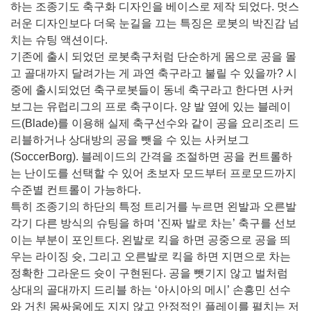
하는 조종기도 축구화 디자인을 베이스로 제작 되었다. 멋스
러운 디자인보다 더욱 눈길을 끄는 특징은 로봇의 박진감 넘
치는 슈팅 액션이다.
기존에 출시 되었던 로봇축구처럼 단순하게 몸으로 공을 몰
고 골대까지 달려가는 게 과연 축구라고 불릴 수 있을까? 시
중에 출시되었던 축구로봇들이 동네 축구라고 한다면 사커
보그는 유럽리그의 프로 축구이다. 양 발 옆에 있는 블레이
드(Blade)를 이용해 실제 축구선수와 같이 공을 요리조리 드
리블하거나 상대방의 공을 뺏을 수 있는 사커보그
(SoccerBorg). 블레이드의 간격을 조절하면 공을 컨트롤하
는 난이도를 선택할 수 있어 초보자 모드부터 프로모드까지
수준별 컨트롤이 가능하다.
특히 조종기의 하단의 특정 트리거를 누르면 왼발과 오른발
각기 다른 방식의 슈팅을 하며 ‘진짜 발로 차는’ 축구를 선보
이는 부분이 포인트다. 왼발로 킥을 하면 공중으로 공을 띄
우는 라이징 슛, 그리고 오른발로 킥을 하면 지면으로 차는
정확한 그라운드 슛이 구현된다. 공을 뺏기지 않고 벌처럼
상대의 골대까지 드리블 하는 ‘아시아의 메시’ 손흥민 선수
와 거친 몸싸움에도 지지 않고 안정적인 플레이를 펼치는 저